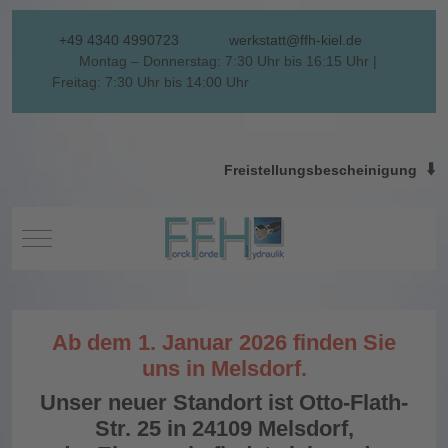
+49 4340 4990723
werkstatt@ffh-kiel.de
Montag – Donnerstag: 7:30 Uhr bis 16:15 Uhr |
Freitag: 7:30 Uhr bis 14:00 Uhr
⬇️
Freistellungsbescheinigung
Mobile Menu Toggle
Ab dem 1. Januar 2026 finden Sie
uns in Melsdorf.
Unser neuer Standort ist Otto-Flath-
Str. 25 in 24109 Melsdorf,