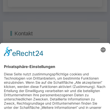
Kontakt
Dieses Formular ist durch
Aimy Captcha-Less Form
Guard
geschützt.