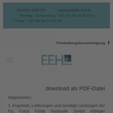
+49 4340 4990723
werkstatt@ffh-kiel.de
Montag – Donnerstag: 7:30 Uhr bis 16:15 Uhr |
Freitag: 7:30 Uhr bis 14:00 Uhr
⬇️
Freistellungsbescheinigung
Mobile Menu Toggle
download als PDF-Datei
Allgemeines:
1. Angebote, Lieferungen und sonstige Leistungen der
Fa. Forck Förde Hydraulik GmbH erfolgen