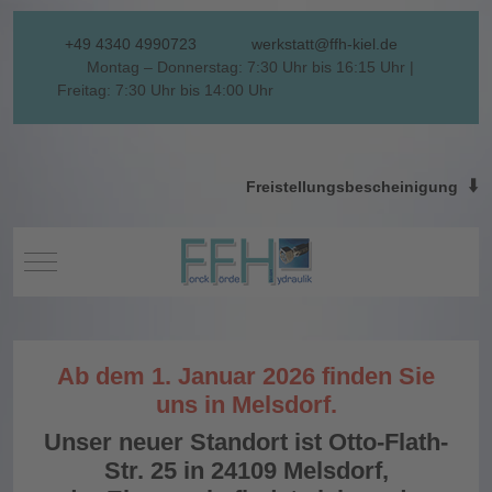
+49 4340 4990723
werkstatt@ffh-kiel.de
Montag – Donnerstag: 7:30 Uhr bis 16:15 Uhr |
Freitag: 7:30 Uhr bis 14:00 Uhr
⬇️
Freistellungsbescheinigung
Mobile Menu Toggle
Ab dem 1. Januar 2026 finden Sie
uns in Melsdorf.
Unser neuer Standort ist Otto-Flath-
Str. 25 in 24109 Melsdorf,