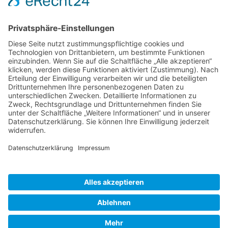
Dieses Formular ist durch
Aimy Captcha-Less Form
Guard
geschützt.
Absenden
Impressum
Datenschutzerklärung
AGB
© ffh-kiel.de 2026